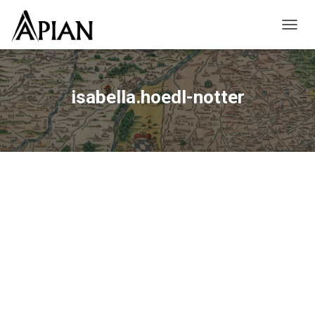
NAVIG
isabella.hoedl-notter